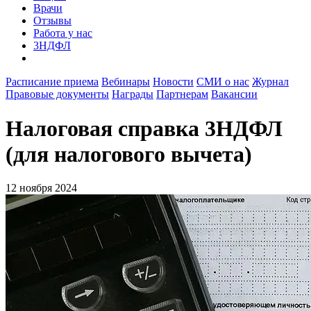
Врачи
Отзывы
Работа у нас
3НДФЛ
Расписание приема
Вебинары
Новости
СМИ о нас
Журнал
Правовые документы
Награды
Партнерам
Вакансии
Налоговая справка 3НДФЛ
(для налогового вычета)
12 ноября 2024