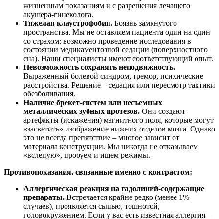
жизненным показаниям и с разрешения лечащего
акушера-гинеколога.
Тяжелая клаустрофобия.
Боязнь замкнутого
пространства. Мы не оставляем пациента один на один
со страхом: возможно проведение исследования в
состоянии медикаментозной седации (поверхностного
сна). Наши специалисты имеют соответствующий опыт.
Невозможность сохранять неподвижность.
Выраженный болевой синдром, тремор, психические
расстройства. Решение – седация или пересмотр тактики
обезболивания.
Наличие брекет-систем или несъемных
металлических зубных протезов.
Они создают
артефакты (искажения) магнитного поля, которые могут
«засветить» изображение нижних отделов мозга. Однако
это не всегда препятствие – многое зависит от
материала конструкции. Мы никогда не отказываем
«вслепую», пробуем и ищем режимы.
Противопоказания, связанные именно с контрастом:
Аллергическая реакция на гадолиний-содержащие
препараты.
Встречается крайне редко (менее 1%
случаев), проявляется сыпью, тошнотой,
головокружением. Если у вас есть известная аллергия –