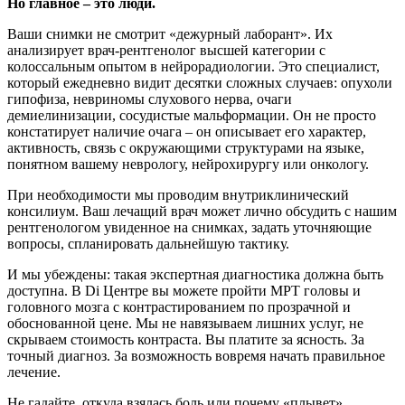
Но главное – это люди.
Ваши снимки не смотрит «дежурный лаборант». Их
анализирует врач-рентгенолог высшей категории с
колоссальным опытом в нейрорадиологии. Это специалист,
который ежедневно видит десятки сложных случаев: опухоли
гипофиза, невриномы слухового нерва, очаги
демиелинизации, сосудистые мальформации. Он не просто
констатирует наличие очага – он описывает его характер,
активность, связь с окружающими структурами на языке,
понятном вашему неврологу, нейрохирургу или онкологу.
При необходимости мы проводим внутриклинический
консилиум. Ваш лечащий врач может лично обсудить с нашим
рентгенологом увиденное на снимках, задать уточняющие
вопросы, спланировать дальнейшую тактику.
И мы убеждены: такая экспертная диагностика должна быть
доступна. В Di Центре вы можете пройти МРТ головы и
головного мозга с контрастированием по прозрачной и
обоснованной цене. Мы не навязываем лишних услуг, не
скрываем стоимость контраста. Вы платите за ясность. За
точный диагноз. За возможность вовремя начать правильное
лечение.
Не гадайте, откуда взялась боль или почему «плывет»