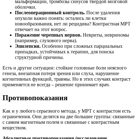
мальформации, тромбозы синусов твердой мозговой
оболочки.
Послеоперационный контроль.
После удаления
опухоли важно понять: остались ли клетки
новообразования, нет ли рецидива? Контрастная МРТ
отвечает на этот вопрос.
Поражение черепных нервов.
Невриты, невриномы
(например, слухового нерва).
Эпилепсия.
Особенно при сложных парциальных
припадках, устойчивых к терапии, для поиска
структурной причины.
Есть и другие ситуации: стойкие головные боли неясного
генеза, внезапная потеря зрения или слуха, нарушение
когнитивных функций, травмы. Но в этих случаях контраст
применяется не всегда – решение принимает врач.
Противопоказания
Как и у любого серьезного метода, у МРТ с контрастом есть
ограничения. Они делятся на две большие группы: связанные
с самим магнитным полем и связанные с контрастным
веществом.
Абсолютные противопоказания (исследование