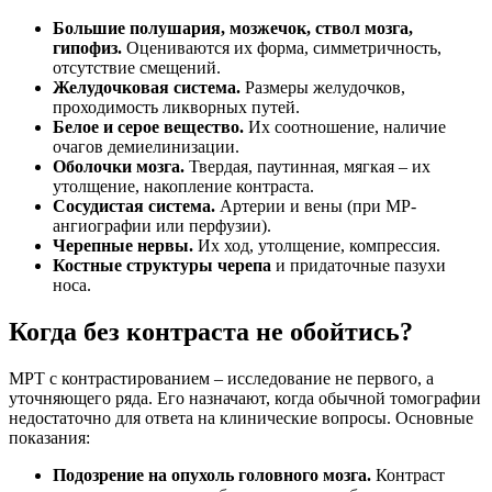
Большие полушария, мозжечок, ствол мозга,
гипофиз.
Оцениваются их форма, симметричность,
отсутствие смещений.
Желудочковая система.
Размеры желудочков,
проходимость ликворных путей.
Белое и серое вещество.
Их соотношение, наличие
очагов демиелинизации.
Оболочки мозга.
Твердая, паутинная, мягкая – их
утолщение, накопление контраста.
Сосудистая система.
Артерии и вены (при МР-
ангиографии или перфузии).
Черепные нервы.
Их ход, утолщение, компрессия.
Костные структуры черепа
и придаточные пазухи
носа.
Когда без контраста не обойтись?
МРТ с контрастированием – исследование не первого, а
уточняющего ряда. Его назначают, когда обычной томографии
недостаточно для ответа на клинические вопросы. Основные
показания:
Подозрение на опухоль головного мозга.
Контраст