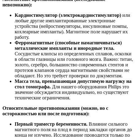
невозможно):
Кардиостимулятор (электрокардиостимулятор)
или
любые другие имплантированные электронные
устройства (нейростимуляторы, инсулиновые помпы,
кохлеарные импланты). Магнитное поле нарушает их
работу.
Ферромагнитные (способные намагничиваться)
металлические импланты и инородные тела.
Сосудистые клипсы из определенных сплавов, осколки
в области глазницы или головного мозга. Важно: титан,
золото, серебро, большинство современных стентов и
протезов клапанов сердца магнитными свойствами не
обладают. Но это требует проверки по документам.
Масса тела, превышающая допустимую нагрузку на
стол томографа.
Для нашего оборудования Philips это
значение обсуждается индивидуально, но существуют
технические ограничения.
Относительные противопоказания (можно, но с
осторожностью или после подготовки):
Первый триместр беременности.
Влияние сильного
магнитного поля на плод в период закладки органов до
конца не изучено. Исследование проводится только по