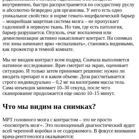
внутривенно, быстро распространяется по сосудистому руслу
и абсолютно безвредно для организма. У него есть одно
уникальное свойство: в норме гемато-энцефалический барьер
– мощнейшая защитная система мозга – не пропускает
гадолиний в нервную ткань. Но там, где есть патология,
барьер разрушается. Опухоль, очаг воспаления или
демиелинизации активно накапливает контраст. На снимках
эти зоны начинают ярко «вспыхивать», становясь видимыми,
как прожектор в темной комнате.
Мы не вводим контраст всем подряд. Сначала выполняется
нативное исследование. Врач смотрит на экран, оценивает
ситуацию. И только затем принимает решение: нужно ли
вводить препарат и в каком объеме. Доза рассчитывается
строго индивидуально – 0,2 мг на килограмм массы тела.
Сама инъекция занимает 10–30 секунд, после чего
сканирование продолжается еще около 10–15 минут.
Что мы видим на снимках?
МРТ головного мозга с контрастом – это не просто
«посмотреть мозг». Это полноценный диагностический аудит
всей черепной коробки и ее содержимого. В фокусе внимания
врача-рентгенолога оказываются: