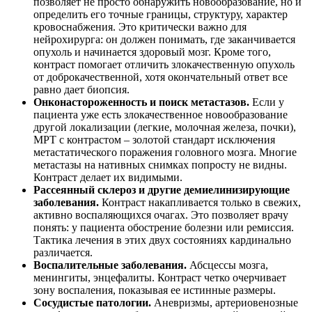
позволяет не просто обнаружить новообразование, но и
определить его точные границы, структуру, характер
кровоснабжения. Это критически важно для
нейрохирурга: он должен понимать, где заканчивается
опухоль и начинается здоровый мозг. Кроме того,
контраст помогает отличить злокачественную опухоль
от доброкачественной, хотя окончательный ответ все
равно дает биопсия.
Онконастороженность и поиск метастазов.
Если у
пациента уже есть злокачественное новообразование
другой локализации (легкие, молочная железа, почки),
МРТ с контрастом – золотой стандарт исключения
метастатического поражения головного мозга. Многие
метастазы на нативных снимках попросту не видны.
Контраст делает их видимыми.
Рассеянный склероз и другие демиелинизирующие
заболевания.
Контраст накапливается только в свежих,
активно воспаляющихся очагах. Это позволяет врачу
понять: у пациента обострение болезни или ремиссия.
Тактика лечения в этих двух состояниях кардинально
различается.
Воспалительные заболевания.
Абсцессы мозга,
менингиты, энцефалиты. Контраст четко очерчивает
зону воспаления, показывая ее истинные размеры.
Сосудистые патологии.
Аневризмы, артериовенозные