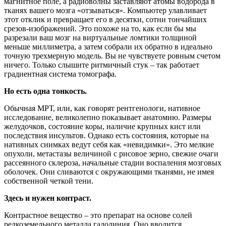
магнитное поле, а радиоволны заставляют атомы водорода в
тканях вашего мозга «отзываться». Компьютер улавливает
этот отклик и превращает его в десятки, сотни тончайших
срезов-изображений. Это похоже на то, как если бы мы
разрезали ваш мозг на виртуальные ломтики толщиной
меньше миллиметра, а затем собрали их обратно в идеально
точную трехмерную модель. Вы не чувствуете ровным счетом
ничего. Только слышите ритмичный стук – так работает
градиентная система томографа.
Но есть одна тонкость.
Обычная МРТ, или, как говорят рентгенологи, нативное
исследование, великолепно показывает анатомию. Размеры
желудочков, состояние коры, наличие крупных кист или
последствия инсультов. Однако есть состояния, которые на
нативных снимках ведут себя как «невидимки». Это мелкие
опухоли, метастазы величиной с рисовое зерно, свежие очаги
рассеянного склероза, начальные стадии воспаления мозговых
оболочек. Они сливаются с окружающими тканями, не имея
собственной четкой тени.
Здесь и нужен контраст.
Контрастное вещество – это препарат на основе солей
редкоземельного металла гадолиния. Оно вводится