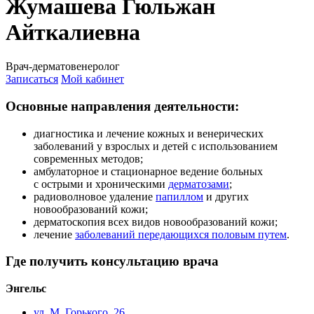
Жумашева Гюльжан
Айткалиевна
Врач-дерматовенеролог
Записаться
Мой кабинет
Основные направления деятельности:
диагностика и лечение кожных и венерических
заболеваний у взрослых и детей с использованием
современных методов;
амбулаторное и стационарное ведение больных
с острыми и хроническими
дерматозами
;
радиоволновое удаление
папиллом
и других
новообразований кожи;
дерматоскопия всех видов новообразований кожи;
лечение
заболеваний передающихся половым путем
.
Где получить консультацию врача
Энгельс
ул. М. Горького, 26