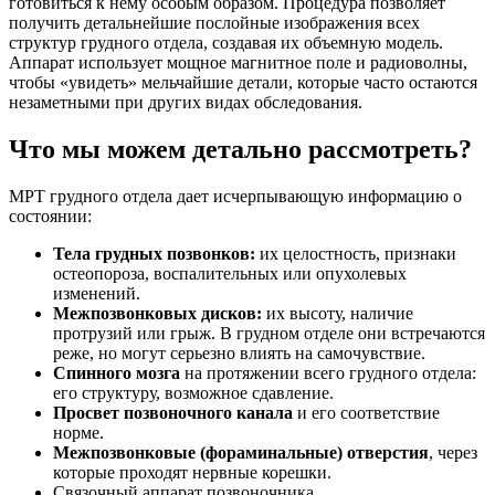
готовиться к нему особым образом. Процедура позволяет
получить детальнейшие послойные изображения всех
структур грудного отдела, создавая их объемную модель.
Аппарат использует мощное магнитное поле и радиоволны,
чтобы «увидеть» мельчайшие детали, которые часто остаются
незаметными при других видах обследования.
Что мы можем детально рассмотреть?
МРТ грудного отдела дает исчерпывающую информацию о
состоянии:
Тела грудных позвонков:
их целостность, признаки
остеопороза, воспалительных или опухолевых
изменений.
Межпозвонковых дисков:
их высоту, наличие
протрузий или грыж. В грудном отделе они встречаются
реже, но могут серьезно влиять на самочувствие.
Спинного мозга
на протяжении всего грудного отдела:
его структуру, возможное сдавление.
Просвет позвоночного канала
и его соответствие
норме.
Межпозвонковые (фораминальные) отверстия
, через
которые проходят нервные корешки.
Связочный аппарат позвоночника.