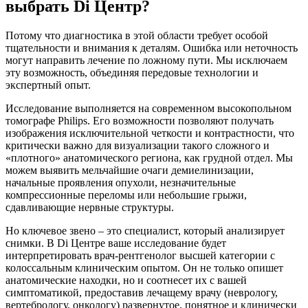
выбрать Di Центр?
Потому что диагностика в этой области требует особой
тщательности и внимания к деталям. Ошибка или неточность
могут направить лечение по ложному пути. Мы исключаем
эту возможность, объединяя передовые технологии и
экспертный опыт.
Исследование выполняется на современном высокопольном
томографе Philips. Его возможности позволяют получать
изображения исключительной четкости и контрастности, что
критически важно для визуализации такого сложного и
«плотного» анатомического региона, как грудной отдел. Мы
можем выявить мельчайшие очаги демиелинизации,
начальные проявления опухоли, незначительные
компрессионные переломы или небольшие грыжи,
сдавливающие нервные структуры.
Но ключевое звено – это специалист, который анализирует
снимки. В Di Центре ваше исследование будет
интерпретировать врач-рентгенолог высшей категории с
колоссальным клиническим опытом. Он не только опишет
анатомические находки, но и соотнесет их с вашей
симптоматикой, предоставив лечащему врачу (неврологу,
вертебрологу, онкологу) развернутое, понятное и клинически