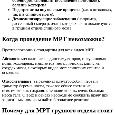
остеопороз, спондилит (воспаление позвонков),
болезнь Бехтерева.
Подозрение на опухолевые процессы
(как в позвонках,
так и в спинном мозге).
Демиелинизирующие заболевания
(например,
рассеянный склероз), очаги которых часто локализуются
в грудном отделе спинного мозга.
Когда проведение МРТ невозможно?
Противопоказания стандартны для всех видов МРТ.
Абсолютные:
наличие кардиостимуляторов, инсулиновых
помп, кохлеарных имплантов, металлических клипс на
сосудах мозга, некоторых видов металлических стентов и
осколков.
Относительные:
выраженная клаустрофобия, первый
триместр беременности, тяжелое общее состояние,
невозможность сохранять неподвижность, очень большая
масса тела. О всех нюансах необходимо сообщить врачу при
записи – мы поможем найти безопасное решение.
Почему для МРТ грудного отдела стоит