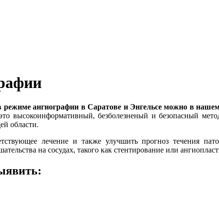
графии
в режиме ангиографии в Саратове и Энгельсе можно в наше
это высокоинформативный, безболезненый и безопасный мето
ей области.
ветствующее лечение и также улучшить прогноз течения пат
ельства на сосудах, такого как стентирование или ангиопласти
ыявить: