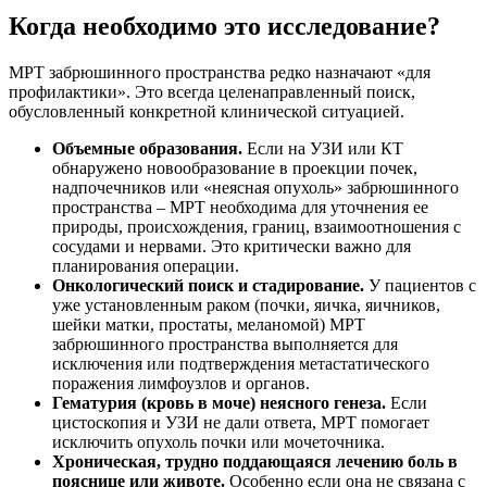
Когда необходимо это исследование?
МРТ забрюшинного пространства редко назначают «для
профилактики». Это всегда целенаправленный поиск,
обусловленный конкретной клинической ситуацией.
Объемные образования.
Если на УЗИ или КТ
обнаружено новообразование в проекции почек,
надпочечников или «неясная опухоль» забрюшинного
пространства – МРТ необходима для уточнения ее
природы, происхождения, границ, взаимоотношения с
сосудами и нервами. Это критически важно для
планирования операции.
Онкологический поиск и стадирование.
У пациентов с
уже установленным раком (почки, яичка, яичников,
шейки матки, простаты, меланомой) МРТ
забрюшинного пространства выполняется для
исключения или подтверждения метастатического
поражения лимфоузлов и органов.
Гематурия (кровь в моче) неясного генеза.
Если
цистоскопия и УЗИ не дали ответа, МРТ помогает
исключить опухоль почки или мочеточника.
Хроническая, трудно поддающаяся лечению боль в
пояснице или животе.
Особенно если она не связана с