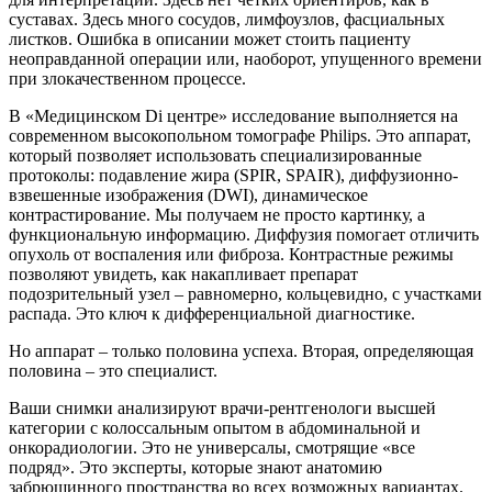
суставах. Здесь много сосудов, лимфоузлов, фасциальных
листков. Ошибка в описании может стоить пациенту
неоправданной операции или, наоборот, упущенного времени
при злокачественном процессе.
В «Медицинском Di центре» исследование выполняется на
современном высокопольном томографе Philips. Это аппарат,
который позволяет использовать специализированные
протоколы: подавление жира (SPIR, SPAIR), диффузионно-
взвешенные изображения (DWI), динамическое
контрастирование. Мы получаем не просто картинку, а
функциональную информацию. Диффузия помогает отличить
опухоль от воспаления или фиброза. Контрастные режимы
позволяют увидеть, как накапливает препарат
подозрительный узел – равномерно, кольцевидно, с участками
распада. Это ключ к дифференциальной диагностике.
Но аппарат – только половина успеха. Вторая, определяющая
половина – это специалист.
Ваши снимки анализируют врачи-рентгенологи высшей
категории с колоссальным опытом в абдоминальной и
онкорадиологии. Это не универсалы, смотрящие «все
подряд». Это эксперты, которые знают анатомию
забрюшинного пространства во всех возможных вариантах.