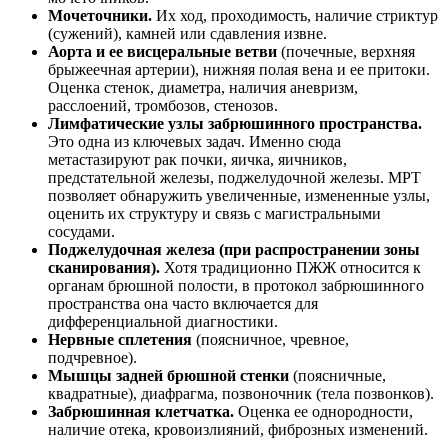
Мочеточники.
Их ход, проходимость, наличие стриктур
(сужений), камней или сдавления извне.
Аорта и ее висцеральные ветви
(почечные, верхняя
брыжеечная артерии), нижняя полая вена и ее притоки.
Оценка стенок, диаметра, наличия аневризм,
расслоений, тромбозов, стенозов.
Лимфатические узлы забрюшинного пространства.
Это одна из ключевых задач. Именно сюда
метастазируют рак почки, яичка, яичников,
предстательной железы, поджелудочной железы. МРТ
позволяет обнаружить увеличенные, измененные узлы,
оценить их структуру и связь с магистральными
сосудами.
Поджелудочная железа (при распространении зоны
сканирования).
Хотя традиционно ПЖЖ относится к
органам брюшной полости, в протокол забрюшинного
пространства она часто включается для
дифференциальной диагностики.
Нервные сплетения
(поясничное, чревное,
подчревное).
Мышцы задней брюшной стенки
(поясничные,
квадратные), диафрагма, позвоночник (тела позвонков).
Забрюшинная клетчатка.
Оценка ее однородности,
наличие отека, кровоизлияний, фиброзных изменений.