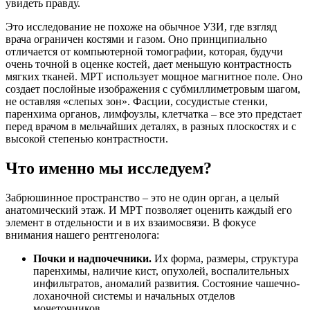
увидеть правду.
Это исследование не похоже на обычное УЗИ, где взгляд
врача ограничен костями и газом. Оно принципиально
отличается от компьютерной томографии, которая, будучи
очень точной в оценке костей, дает меньшую контрастность
мягких тканей. МРТ использует мощное магнитное поле. Оно
создает послойные изображения с субмиллиметровым шагом,
не оставляя «слепых зон». Фасции, сосудистые стенки,
паренхима органов, лимфоузлы, клетчатка – все это предстает
перед врачом в мельчайших деталях, в разных плоскостях и с
высокой степенью контрастности.
Что именно мы исследуем?
Забрюшинное пространство – это не один орган, а целый
анатомический этаж. И МРТ позволяет оценить каждый его
элемент в отдельности и в их взаимосвязи. В фокусе
внимания нашего рентгенолога:
Почки и надпочечники.
Их форма, размеры, структура
паренхимы, наличие кист, опухолей, воспалительных
инфильтратов, аномалий развития. Состояние чашечно-
лоханочной системы и начальных отделов
мочеточников.