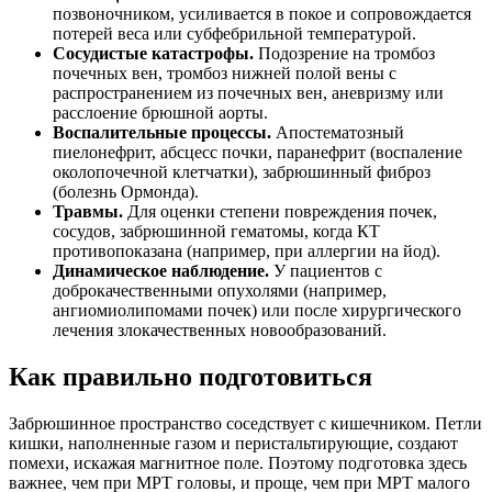
позвоночником, усиливается в покое и сопровождается
потерей веса или субфебрильной температурой.
Сосудистые катастрофы.
Подозрение на тромбоз
почечных вен, тромбоз нижней полой вены с
распространением из почечных вен, аневризму или
расслоение брюшной аорты.
Воспалительные процессы.
Апостематозный
пиелонефрит, абсцесс почки, паранефрит (воспаление
околопочечной клетчатки), забрюшинный фиброз
(болезнь Ормонда).
Травмы.
Для оценки степени повреждения почек,
сосудов, забрюшинной гематомы, когда КТ
противопоказана (например, при аллергии на йод).
Динамическое наблюдение.
У пациентов с
доброкачественными опухолями (например,
ангиомиолипомами почек) или после хирургического
лечения злокачественных новообразований.
Как правильно подготовиться
Забрюшинное пространство соседствует с кишечником. Петли
кишки, наполненные газом и перистальтирующие, создают
помехи, искажая магнитное поле. Поэтому подготовка здесь
важнее, чем при МРТ головы, и проще, чем при МРТ малого