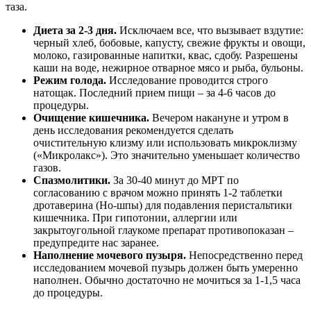
таза.
Диета за 2-3 дня.
Исключаем все, что вызывает вздутие:
черный хлеб, бобовые, капусту, свежие фрукты и овощи,
молоко, газированные напитки, квас, сдобу. Разрешены
каши на воде, нежирное отварное мясо и рыба, бульоны.
Режим голода.
Исследование проводится строго
натощак. Последний прием пищи – за 4-6 часов до
процедуры.
Очищение кишечника.
Вечером накануне и утром в
день исследования рекомендуется сделать
очистительную клизму или использовать микроклизму
(«Микролакс»). Это значительно уменьшает количество
газов.
Спазмолитики.
За 30-40 минут до МРТ по
согласованию с врачом можно принять 1-2 таблетки
дротаверина (Но-шпы) для подавления перистальтики
кишечника. При гипотонии, аллергии или
закрытоугольной глаукоме препарат противопоказан –
предупредите нас заранее.
Наполнение мочевого пузыря.
Непосредственно перед
исследованием мочевой пузырь должен быть умеренно
наполнен. Обычно достаточно не мочиться за 1-1,5 часа
до процедуры.