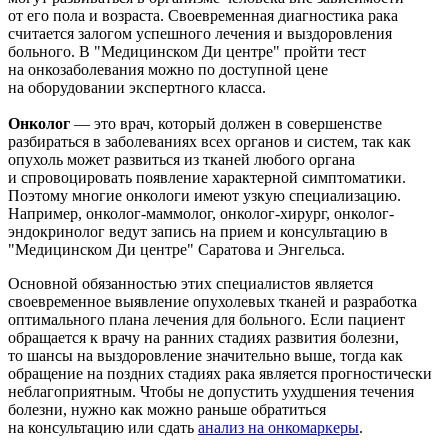
от его пола и возраста. Своевременная диагностика рака
считается залогом успешного лечения и выздоровления
больного. В "Медицинском Ди центре" пройти тест
на онкозаболевания можно по доступной цене
на оборудовании экспертного класса.
Онколог
— это врач, который должен в совершенстве
разбираться в заболеваниях всех органов и систем, так как
опухоль может развиться из тканей любого органа
и спровоцировать появление характерной симптоматики.
Поэтому многие онкологи имеют узкую специализацию.
Например, онколог-маммолог, онколог-хирург, онколог-
эндокринолог ведут запись на прием и консультацию в
"Медицинском Ди центре" Саратова и Энгельса.
Основной обязанностью этих специалистов является
своевременное выявление опухолевых тканей и разработка
оптимального плана лечения для больного. Если пациент
обращается к врачу на ранних стадиях развития болезни,
то шансы на выздоровление значительно выше, тогда как
обращение на поздних стадиях рака является прогностически
неблагоприятным. Чтобы не допустить ухудшения течения
болезни, нужно как можно раньше обратиться
на консультацию или сдать
анализ на онкомаркеры
.