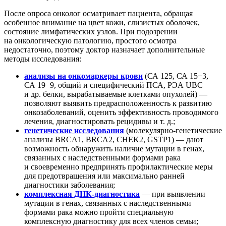
После опроса онколог осматривает пациента, обращая
особенное внимание на цвет кожи, слизистых оболочек,
состояние лимфатических узлов. При подозрении
на онкологическую патологию, простого осмотра
недостаточно, поэтому доктор назначает дополнительные
методы исследования:
анализы на онкомаркеры крови
(СА 125, СА 15−3,
СА 19−9, общий и специфический ПСА, РЭА UBC
и др. белки, вырабатываемые клетками опухолей) —
позволяют выявить предрасположенность к развитию
онкозаболеваний, оценить эффективность проводимого
лечения, диагностировать рецидивы и т. д.;
генетические исследования
(молекулярно-генетические
анализы BRCA1, BRCA2, CHEK2, GSTP1) — дают
возможность обнаружить наличие мутации в генах,
связанных с наследственными формами рака
и своевременно предпринять профилактические меры
для предотвращения или максимально ранней
диагностики заболевания;
комплексная ДНК-диагностика
— при выявлении
мутации в генах, связанных с наследственными
формами рака можно пройти специальную
комплексную диагностику для всех членов семьи;