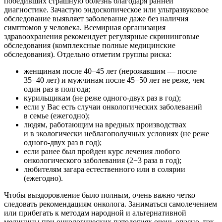
победивших страшную болезнь благодаря ранней
диагностике. Зачастую эндоскопическое или ультразвуковое
обследование выявляет заболевание даже без наличия
симптомов у человека. Всемирная организация
здравоохранения рекомендует регулярные скрининговые
обследования (комплексные полные медицинские
обследования). Отдельно отметим группы риска:
женщинам после 40−45 лет (нерожавшим — после
35−40 лет) и мужчинам после 45−50 лет не реже, чем
один раз в полгода;
курильщикам (не реже одного-двух раз в год);
если у Вас есть случаи онкологических заболеваний
в семье (ежегодно);
людям, работающим на вредных производствах
и в экологически неблагополучных условиях (не реже
одного-двух раз в год);
если ранее был пройден курс лечения любого
онкологического заболевания (2−3 раза в год);
любителям загара естественного или в солярии
(ежегодно).
Чтобы выздоровление было полным, очень важно четко
следовать рекомендациям онколога. Заниматься самолечением
или прибегать к методам народной и альтернативной
медицины при онкологических патологиях очень опасно, так